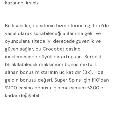
kazanabilirsiniz.
Bu lisanslar, bu sitenin hizmetlerini İngiltere’de
yasal olarak sunabileceği anlamına gelir ve
oyunculara sitede iyi derecede güvenlik ve
güven sağlar, bu Crocobet casino
incelemesinde büyük bir artı puan. Serbest
bırakılabilecek maksimum bonus miktarı,
alınan bonus miktarının üç katıdır (3x). Hoş
geldin bonusu değeri, Super Spins için ₺10’dan
%100 casino bonusu için maksimum ₺300’e
kadar değişebilir.