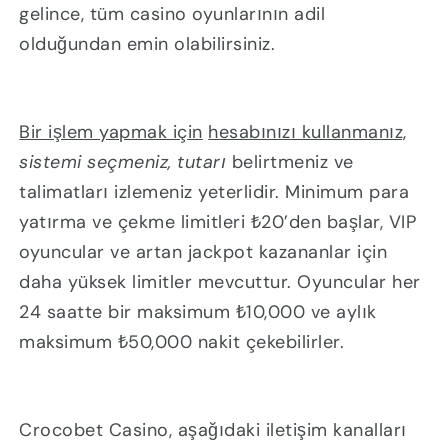
gelince, tüm casino oyunlarının adil
olduğundan emin olabilirsiniz.
Bir işlem yapmak için
hesabınızı kullanmanız,
sistemi seçmeniz, tutarı
belirtmeniz ve
talimatları izlemeniz yeterlidir. Minimum para
yatırma ve çekme limitleri ₺20’den başlar, VIP
oyuncular ve artan jackpot kazananlar için
daha yüksek limitler mevcuttur. Oyuncular her
24 saatte bir maksimum ₺10,000 ve aylık
maksimum ₺50,000 nakit çekebilirler.
Crocobet Casino, aşağıdaki iletişim kanalları