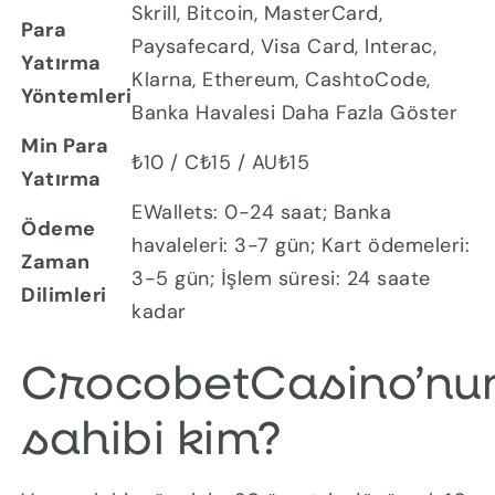
Skrill, Bitcoin, MasterCard,
Para
Paysafecard, Visa Card, Interac,
Yatırma
Klarna, Ethereum, CashtoCode,
Yöntemleri
Banka Havalesi Daha Fazla Göster
Min Para
₺10 / C₺15 / AU₺15
Yatırma
EWallets: 0-24 saat; Banka
Ödeme
havaleleri: 3-7 gün; Kart ödemeleri:
Zaman
3-5 gün; İşlem süresi: 24 saate
Dilimleri
kadar
CrocobetCasino’nu
sahibi kim?