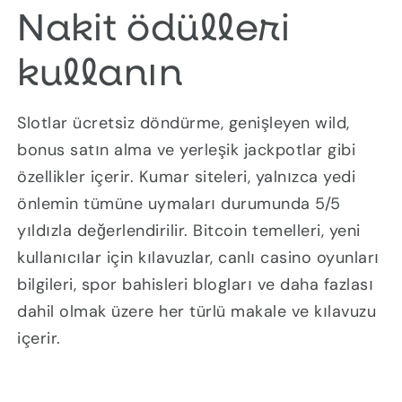
Nakit ödülleri
kullanın
Slotlar ücretsiz döndürme, genişleyen wild,
bonus satın alma ve yerleşik jackpotlar gibi
özellikler içerir. Kumar siteleri, yalnızca yedi
önlemin tümüne uymaları durumunda 5/5
yıldızla değerlendirilir. Bitcoin temelleri, yeni
kullanıcılar için kılavuzlar, canlı casino oyunları
bilgileri, spor bahisleri blogları ve daha fazlası
dahil olmak üzere her türlü makale ve kılavuzu
içerir.