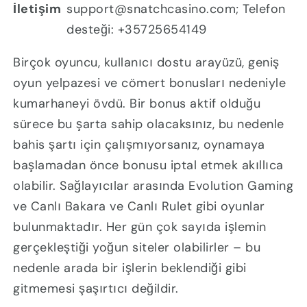
İletişim
support@snatchcasino.com; Telefon
desteği: +35725654149
Birçok oyuncu, kullanıcı dostu arayüzü, geniş
oyun yelpazesi ve cömert bonusları nedeniyle
kumarhaneyi övdü. Bir bonus aktif olduğu
sürece bu şarta sahip olacaksınız, bu nedenle
bahis şartı için çalışmıyorsanız, oynamaya
başlamadan önce bonusu iptal etmek akıllıca
olabilir. Sağlayıcılar arasında Evolution Gaming
ve Canlı Bakara ve Canlı Rulet gibi oyunlar
bulunmaktadır. Her gün çok sayıda işlemin
gerçekleştiği yoğun siteler olabilirler – bu
nedenle arada bir işlerin beklendiği gibi
gitmemesi şaşırtıcı değildir.