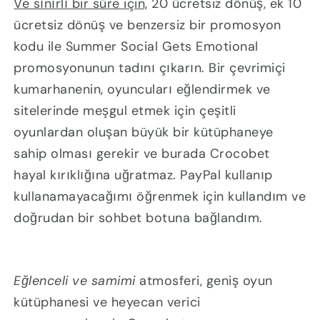
Ve sınırlı bir süre için,
20 ücretsiz dönüş, ek 10
ücretsiz dönüş ve benzersiz bir promosyon
kodu ile Summer Social Gets Emotional
promosyonunun tadını çıkarın. Bir çevrimiçi
kumarhanenin, oyuncuları eğlendirmek ve
sitelerinde meşgul etmek için çeşitli
oyunlardan oluşan büyük bir kütüphaneye
sahip olması gerekir ve burada Crocobet
hayal kırıklığına uğratmaz. PayPal kullanıp
kullanamayacağımı öğrenmek için kullandım ve
doğrudan bir sohbet botuna bağlandım.
Eğlenceli ve samimi
atmosferi, geniş oyun
kütüphanesi ve heyecan verici