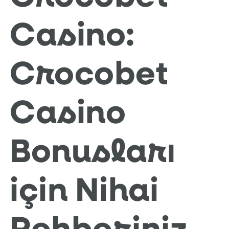
Casino:
Crocobet
Casino
Bonusları
için Nihai
Rehberiniz