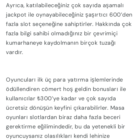
Ayrıca, katılabileceğiniz çok sayıda aşamalı
jackpot ile oynayabileceğiniz şaşırtıcı 600’den
fazla slot seçeneğine sahiptirler. Hakkında çok
fazla bilgi sahibi olmadığınız bir çevrimiçi
kumarhaneye kaydolmanın birçok tuzağı
vardır.
Oyuncuları ilk üç para yatırma işlemlerinde
ödüllendiren cömert hoş geldin bonusları ile
kullanıcılar ₺300’ye kadar ve çok sayıda
ücretsiz dönüşün keyfini çıkarabilirler. Masa
oyunları slotlardan biraz daha fazla beceri
gerektirme eğilimindedir, bu da yetenekli bir
oyuncuysanız olasılıkları kendi lehinize