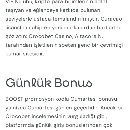
VIP Kulübü, kripto para birimlerinin adını
taşıyan ve eğlenceye katkıda bulunan
seviyelerle ustaca temalandırılmıştır. Curacao
lisansına sahip en yeni markalardan bazılarına
göz atın: Crocobet Casino, Altacore N.
tarafından işletilen nispeten genç bir çevrimiçi
kumar sitesidir.
Günlük Bonus
BOOST promosyon kodlu
Cumartesi bonusu
yalnızca Cumartesi günleri geçerlidir. Ancak bu
Crocobet incelemesinin vurguladığı gibi,
platformda günlük giriş bonuslarından çok