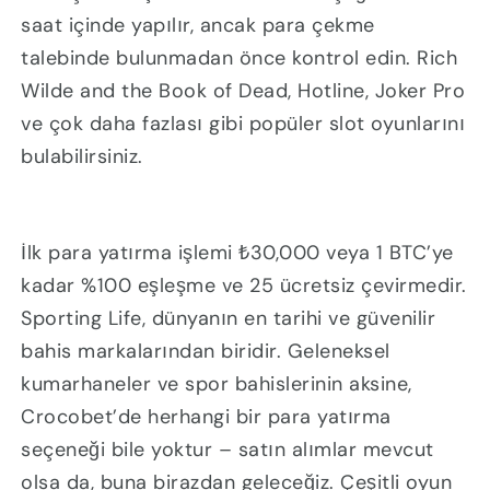
saat içinde yapılır, ancak para çekme
talebinde bulunmadan önce kontrol edin. Rich
Wilde and the Book of Dead, Hotline, Joker Pro
ve çok daha fazlası gibi popüler slot oyunlarını
bulabilirsiniz.
İlk para yatırma işlemi ₺30,000 veya 1 BTC’ye
kadar %100 eşleşme ve 25 ücretsiz çevirmedir.
Sporting Life, dünyanın en tarihi ve güvenilir
bahis markalarından biridir. Geleneksel
kumarhaneler ve spor bahislerinin aksine,
Crocobet’de herhangi bir para yatırma
seçeneği bile yoktur – satın alımlar mevcut
olsa da, buna birazdan geleceğiz. Çeşitli oyun