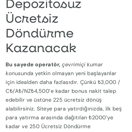
Depozitosuz
Ücretsiz
Döndürme
Kazanacak
Bu sayede operatör,
çevrimiçi kumar
konusunda
yetkin olmayan yeni başlayanlar
için idealden daha fazlasıdır. Çünkü ₺3,000 /
C₺/A₺/NZ₺4,500’e kadar bonus nakit talep
edebilir ve üstüne 225 ücretsiz dönüş
alabilirsiniz. Siteye para yatırdığınızda, ilk beş
para yatırma arasında dağıtılan ₺2000’ye
kadar ve 250 Ücretsiz Döndürme