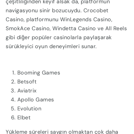
çeşitliliğinden keyif alsak da, platformun
navigasyonu sinir bozucuydu. Crocobet
Casino, platformunu WinLegends Casino,
SmokAce Casino, Windetta Casino ve All Reels
gibi diğer popüler casinolarla paylaşarak
sürükleyici oyun deneyimleri sunar.
Booming Games
Betsoft
Aviatrix
Apollo Games
Evolution
Elbet
Yükleme süreleri saygın
olmaktan çok daha