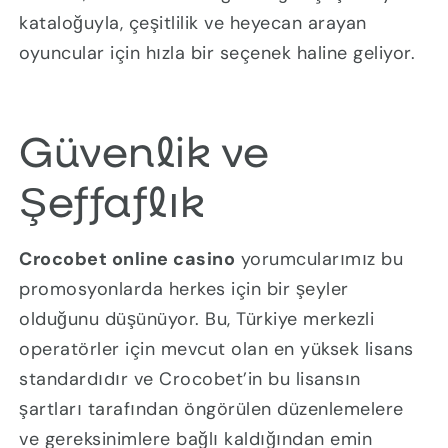
kataloğuyla, çeşitlilik ve heyecan arayan
oyuncular için hızla bir seçenek haline geliyor.
Güvenlik ve
Şeffaflık
Crocobet online casino
yorumcularımız bu
promosyonlarda herkes için bir şeyler
olduğunu düşünüyor. Bu, Türkiye merkezli
operatörler için mevcut olan en yüksek lisans
standardıdır ve Crocobet’in bu lisansın
şartları tarafından öngörülen düzenlemelere
ve gereksinimlere bağlı kaldığından emin