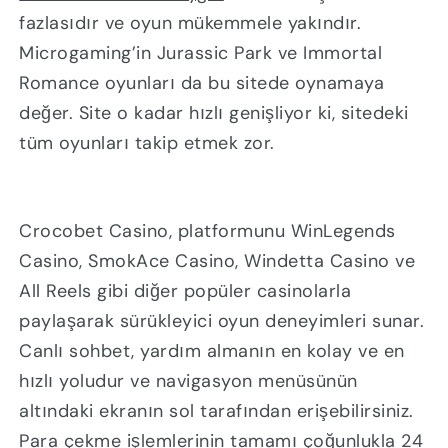
fazlasıdır ve oyun mükemmele yakındır.
Microgaming’in Jurassic Park ve Immortal
Romance oyunları da bu sitede oynamaya
değer. Site o kadar hızlı genişliyor ki, sitedeki
tüm oyunları takip etmek zor.
Crocobet Casino, platformunu WinLegends
Casino, SmokAce Casino, Windetta Casino ve
All Reels gibi diğer popüler casinolarla
paylaşarak sürükleyici oyun deneyimleri sunar.
Canlı sohbet, yardım almanın en kolay ve en
hızlı yoludur ve navigasyon menüsünün
altındaki ekranın sol tarafından erişebilirsiniz.
Para çekme işlemlerinin tamamı çoğunlukla 24