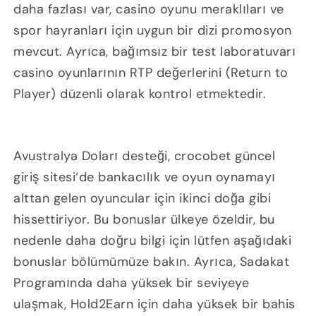
daha fazlası var, casino oyunu meraklıları ve
spor hayranları için uygun bir dizi promosyon
mevcut. Ayrıca, bağımsız bir test laboratuvarı
casino oyunlarının RTP değerlerini (Return to
Player) düzenli olarak kontrol etmektedir.
Avustralya Doları desteği,
crocobet güncel
giriş sitesi
‘de bankacılık ve oyun oynamayı
alttan gelen oyuncular için ikinci doğa gibi
hissettiriyor. Bu bonuslar ülkeye özeldir, bu
nedenle daha doğru bilgi için lütfen aşağıdaki
bonuslar bölümümüze bakın. Ayrıca, Sadakat
Programında daha yüksek bir seviyeye
ulaşmak, Hold2Earn için daha yüksek bir bahis