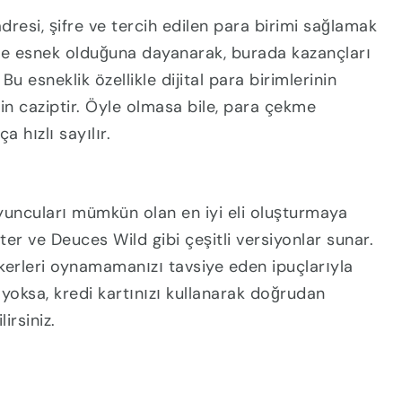
resi, şifre ve tercih edilen para birimi sağlamak
ı ve esnek olduğuna dayanarak, burada kazançları
 esneklik özellikle dijital para birimlerinin
için caziptir. Öyle olmasa bile, para çekme
a hızlı sayılır.
oyuncuları mümkün olan en iyi eli oluşturmaya
ter ve Deuces Wild gibi çeşitli versiyonlar sunar.
erleri oynamamanızı tavsiye eden ipuçlarıyla
 yoksa, kredi kartınızı kullanarak doğrudan
irsiniz.