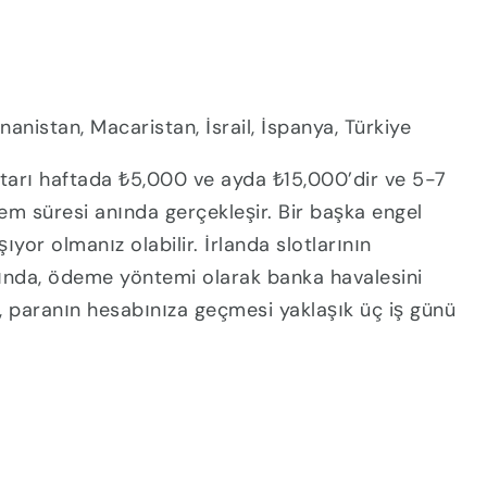
nanistan, Macaristan, İsrail, İspanya, Türkiye
arı haftada ₺5,000 ve ayda ₺15,000’dir ve 5-7
em süresi anında gerçekleşir. Bir başka engel
or olmanız olabilir. İrlanda slotlarının
ığında, ödeme yöntemi olarak banka havalesini
, paranın hesabınıza geçmesi yaklaşık üç iş günü