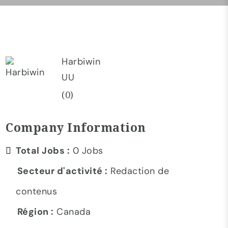
Harbiwin
UU
(0)
Company Information
Total Jobs
0 Jobs
Secteur d'activité
Redaction de
contenus
Région
Canada