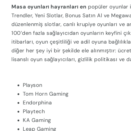
Masa oyunları hayranları en
popüler oyunlar i
Trendler, Yeni Slotlar, Bonus Satın Al ve Megawa
düzenlenmiş slotlar, canlı krupiye oyunları ve 
100’den fazla sağlayıcıdan oyunların keyfini çıka
itibarları, oyun çeşitliliği ve adil oyuna bağlılık
diğer her şey iyi bir şekilde ele alınmıştır: üc
lisanslı oyun sağlayıcıları, gizlilik politikası ve 
Playson
Tom Horn Gaming
Endorphina
Playtech
KA Gaming
Leap Gaming