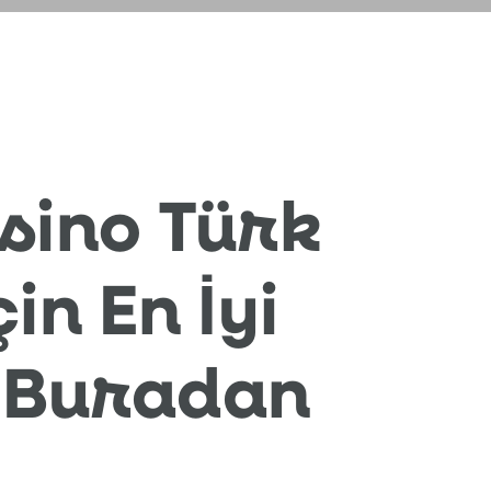
sino Türk
in En İyi
 Buradan